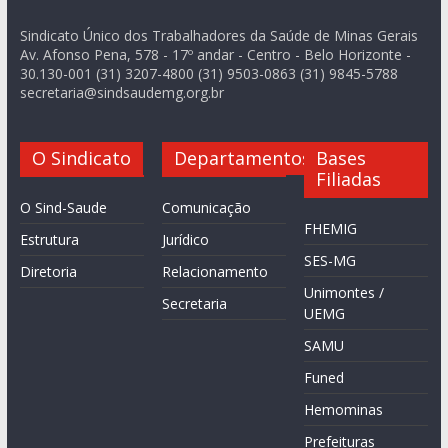
Sindicato Único dos Trabalhadores da Saúde de Minas Gerais
Av. Afonso Pena, 578 - 17º andar - Centro - Belo Horizonte -
30.130-001 (31) 3207-4800 (31) 9503-0863 (31) 9845-5788
secretaria@sindsaudemg.org.br
O Sindicato
Departamentos
Bases
Filiadas
O Sind-Saude
Comunicação
FHEMIG
Estrutura
Jurídico
SES-MG
Diretoria
Relacionamento
Unimontes /
Secretaria
UEMG
SAMU
Funed
Hemominas
Prefeituras