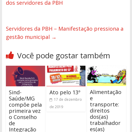
dos servidores da PBH
Servidores da PBH – Manifestação pressiona a
gestão municipal
→
Você pode gostar também
Alimentação
Sind-
Ato pelo 13º
e
Saúde/MG
17 de dezembro
transporte:
compõe pela
de 2019
direitos
primeira vez
dos(as)
o Conselho
trabalhador
de
es(as)
Integração