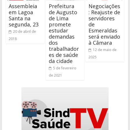
Assembleia
Prefeitura
Negociações
em Lagoa
de Augusto
: Reajuste de
Santa na
de Lima
servidores
segunda, 23
promete
de
estudar
Esmeraldas
20 de abril de
demandas
será enviado
2018
dos
à Câmara
trabalhador
12 de maio de
es de saúde
2025
da cidade
5 de fevereiro
de 2021