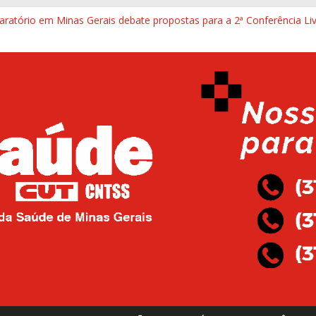
aratório em Minas Gerais debate propostas para a 2ª Conferência Li
dade mínima para aposentadoria especial e reforça proteção a traba
o mineiro: Justiça determina a reabertura integral do Hospital Maria A
na segunda vai cobrar cumprimento de decisão judicial para reaber
 Pedro Leopoldo esteve na sede do Sind-Saúde para defender lei do