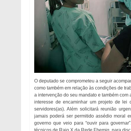
O deputado se comprometeu a seguir acompanha
como também em relação às condições de trab
a intervenção do seu mandato e também com a
interesse de encaminhar um projeto de lei
servidores(as). Além solicitará reunião urg
jamais poderá ser permitido assédio moral e
governo que veio para “ouvir para governa
técnicos de Raio X da Rede Fhemig, para discu