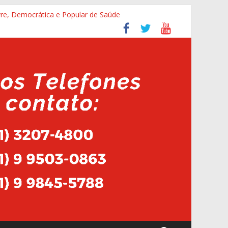
vre, Democrática e Popular de Saúde
lhadores da saúde que recebem insalubridade
mélia Lins
tura do HMAL
s Agentes na cidade