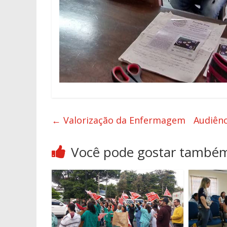
←
Valorização da Enfermagem
Audiênc
Você pode gostar també