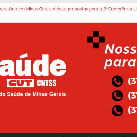
paratório em Minas Gerais debate propostas para a 2ª Conferência L
idade mínima para aposentadoria especial e reforça proteção a trab
vo mineiro: Justiça determina a reabertura integral do Hospital Maria 
 na segunda vai cobrar cumprimento de decisão judicial para reabe
e Pedro Leopoldo esteve na sede do Sind-Saúde para defender lei do