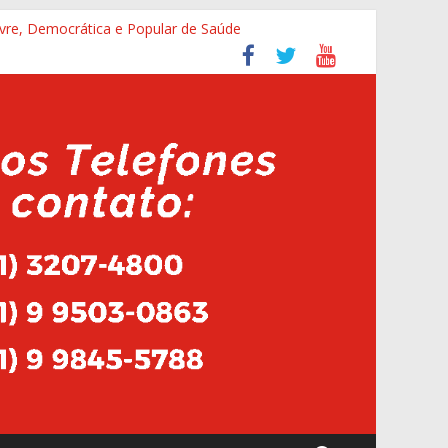
ivre, Democrática e Popular de Saúde
alhadores da saúde que recebem insalubridade
Amélia Lins
rtura do HMAL
s Agentes na cidade