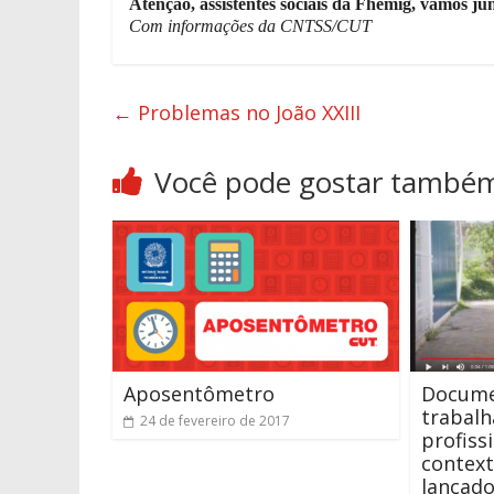
Atenção, assistentes sociais da Fhemig, vamos jun
Com informações da CNTSS/CUT
←
Problemas no João XXIII
Você pode gostar també
Aposentômetro
Docume
trabalh
24 de fevereiro de 2017
profiss
context
lançad