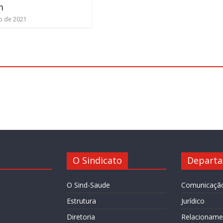
m
ho de 2021
O Sindicato
Depart
O Sind-Saude
Comunicaçã
Estrutura
Jurídico
Diretoria
Relacioname