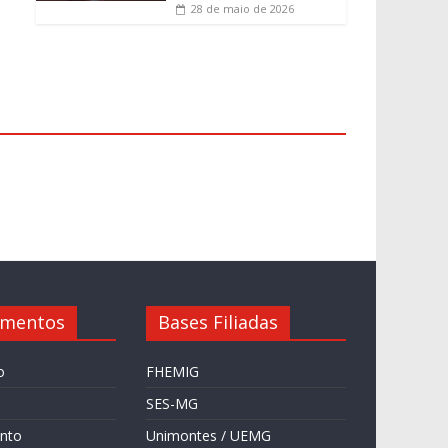
28 de maio de 2026
amentos
Bases Filiadas
o
FHEMIG
SES-MG
nto
Unimontes / UEMG