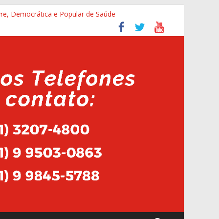
vre, Democrática e Popular de Saúde
lhadores da saúde que recebem insalubridade
mélia Lins
tura do HMAL
s Agentes na cidade