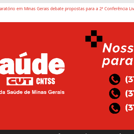
aratório em Minas Gerais debate propostas para a 2ª Conferência Li
dade mínima para aposentadoria especial e reforça proteção a traba
o mineiro: Justiça determina a reabertura integral do Hospital Maria A
na segunda vai cobrar cumprimento de decisão judicial para reaber
 Pedro Leopoldo esteve na sede do Sind-Saúde para defender lei do