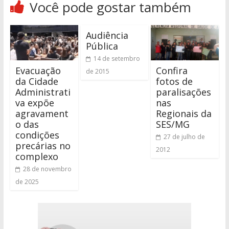
Você pode gostar também
Audiência
Pública
14 de setembro
Evacuação
Confira
de 2015
da Cidade
fotos de
Administrati
paralisações
va expõe
nas
agravament
Regionais da
o das
SES/MG
condições
27 de julho de
precárias no
2012
complexo
28 de novembro
de 2025