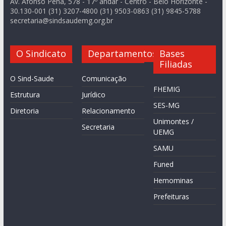
Av. Afonso Pena, 578 - 17º andar - Centro - Belo Horizonte -
30.130-001 (31) 3207-4800 (31) 9503-0863 (31) 9845-5788
secretaria@sindsaudemg.org.br
O Sindicato
Departamentos
Bases
Filiadas
O Sind-Saude
Comunicação
FHEMIG
Estrutura
Jurídico
SES-MG
Diretoria
Relacionamento
Unimontes /
Secretaria
UEMG
SAMU
Funed
Hemominas
Prefeituras